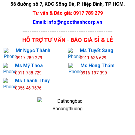
56 đường số 7, KDC Sông Đà, P. Hiệp Bình, TP HCM.
Tư vấn & Báo giá: 0917 789 279
Email: info@ngocthanhcorp.vn
--------------------------------------------------
HỖ TRỢ TƯ VẤN - BÁO GIÁ SỈ & LẺ
Mr Ngọc Thành
Ms Tuyết Sang
0917 789 279
0911 636 629
Ms Mỹ Thoa
Ms Hồng Thắm
0911 738 729
0916 197 399
Ms Thanh Thúy
0356 46 7676