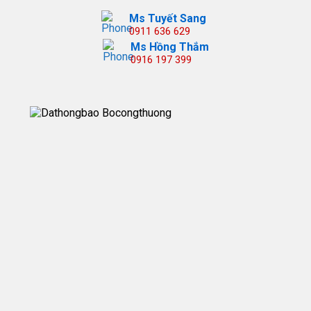
Ms Tuyết Sang
0911 636 629
Ms Hồng Thắm
0916 197 399