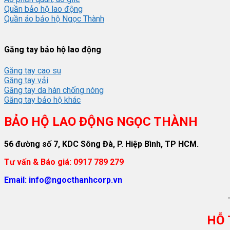
Quần bảo hộ lao động
Quần áo bảo hộ Ngọc Thành
Găng tay bảo hộ lao động
Găng tay cao su
Găng tay vải
Găng tay da hàn chống nóng
Găng tay bảo hộ khác
BẢO HỘ LAO ĐỘNG NGỌC THÀNH
56 đường số 7, KDC Sông Đà, P. Hiệp Bình, TP HCM.
Tư vấn & Báo giá: 0917 789 279
Email: info@ngocthanhcorp.vn
HỖ 