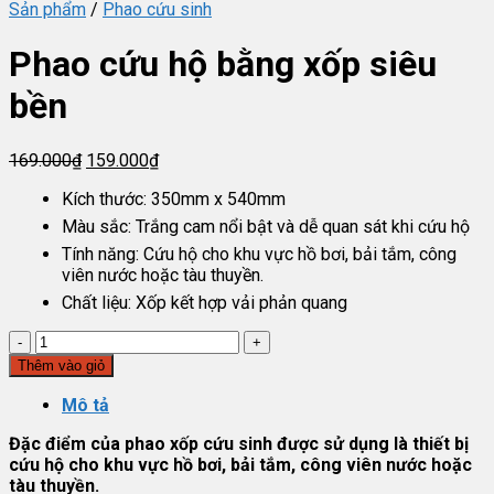
Sản phẩm
/
Phao cứu sinh
Phao cứu hộ bằng xốp siêu
bền
Giá
Giá
169.000
₫
159.000
₫
gốc
hiện
Kích thước:
350mm x 540mm
là:
tại
169.000₫.
là:
Màu sắc:
Trắng cam nổi bật và dễ quan sát khi cứu hộ
159.000₫.
Tính năng:
Cứu hộ cho khu vực hồ bơi, bải tắm, công
viên nước hoặc tàu thuyền.
Chất liệu:
Xốp kết hợp vải phản quang
Phao
cứu
Thêm vào giỏ
hộ
bằng
Mô tả
xốp
Đặc điểm của phao xốp cứu sinh được sử dụng là thiết bị
siêu
cứu hộ cho khu vực hồ bơi, bải tắm, công viên nước hoặc
bền
tàu thuyền.
số