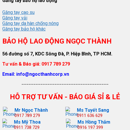
Găng tay bảo hộ lao động
Găng tay cao su
Găng tay vải
Găng tay da hàn chống nóng
Găng tay bảo hộ khác
BẢO HỘ LAO ĐỘNG NGỌC THÀNH
56 đường số 7, KDC Sông Đà, P. Hiệp Bình, TP HCM.
Tư vấn & Báo giá: 0917 789 279
Email: info@ngocthanhcorp.vn
--------------------------------------------------
HỖ TRỢ TƯ VẤN - BÁO GIÁ SỈ & LẺ
Mr Ngọc Thành
Ms Tuyết Sang
0917 789 279
0911 636 629
Ms Mỹ Thoa
Ms Hồng Thắm
0911 738 729
0916 197 399