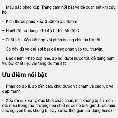
lượng
– Màu sắc phao xốp: Trắng cam nổi bật và dễ quan sát khi cứu
hộ.
– Kích thước phao xốp: 350mm x 540mm
– Nhiệt độ sử dụng: -10 độ C đến 65 độ C
– Chất liệu: Xốp kết hợp vải phản quang chịu tia UV tốt
– Có dây dù và đai sợi bạt để treo phao vào tàu, thuyền.
– Đặc điểm: Phao xốp nhẹ, độ nổi dưới nước tốt, dễ dàng bám
víu bởi chất liệu vải tăng độ ma sát.
Ưu điểm nổi bật
– Phao có độ lì, độ bền cao, chịu được va chạm và các lực va
đập mạnh.
– Xốp đã qua xử lý, đúc khối chắc chắn, mịn không bị ăn mòn,
đổi màu trong môi trường hóa chất nước hồ bơi, giữ được màu
sắc nguyên bản, không bị trầy xước, thời gian sử dụng lâu dài.