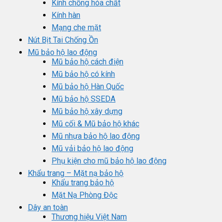
Kính chống hóa chất
Kính hàn
Mạng che mặt
Nút Bịt Tai Chống Ồn
Mũ bảo hộ lao động
Mũ bảo hộ cách điện
Mũ bảo hộ có kính
Mũ bảo hộ Hàn Quốc
Mũ bảo hộ SSEDA
Mũ bảo hộ xây dựng
Mũ cối & Mũ bảo hộ khác
Mũ nhựa bảo hộ lao động
Mũ vải bảo hộ lao động
Phụ kiện cho mũ bảo hộ lao động
Khẩu trang – Mặt nạ bảo hộ
Khẩu trang bảo hộ
Mặt Nạ Phòng Độc
Dây an toàn
Thương hiệu Việt Nam