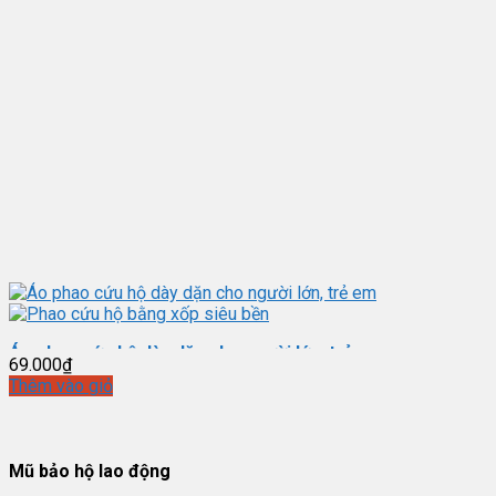
Áo phao cứu hộ dày dặn cho người lớn, trẻ em
69.000
₫
Thêm vào giỏ
Phao cứu hộ bằng xốp siêu bền BAO HO NGOC THANH
Mũ bảo hộ lao động