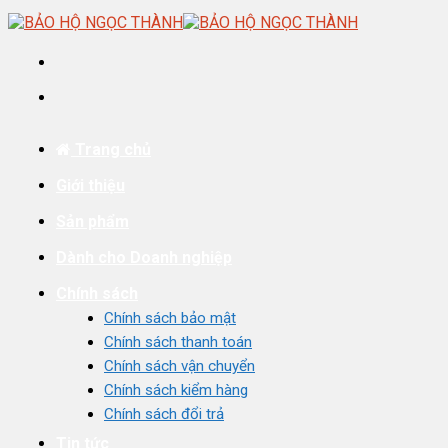
Skip
to
content
Trang chủ
Giới thiệu
Sản phẩm
Dành cho Doanh nghiệp
Chính sách
Chính sách bảo mật
Chính sách thanh toán
Chính sách vận chuyển
Chính sách kiểm hàng
Chính sách đổi trả
Tin tức