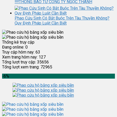
‼️‼️THÔNG BÁO TỪ CÔNG TY NGỌC THÀNH
Phao Cứu Sinh Có Bắt Buộc Trên Tàu Thuyền Không?
Quy Định Pháp Luật Cần Biết
Thống kê truy cập
Đang online:
0
Truy cập hôm nay:
63
Xem trang hôm nay:
127
Tổng lượt truy cập:
35656
Tổng lượt xem trang:
72965
-6%