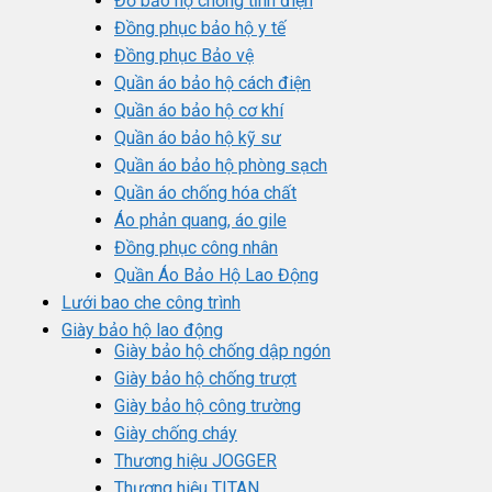
Đồ bảo hộ chống tĩnh điện
Đồng phục bảo hộ y tế
Đồng phục Bảo vệ
Quần áo bảo hộ cách điện
Quần áo bảo hộ cơ khí
Quần áo bảo hộ kỹ sư
Quần áo bảo hộ phòng sạch
Quần áo chống hóa chất
Áo phản quang, áo gile
Đồng phục công nhân
Quần Áo Bảo Hộ Lao Động
Lưới bao che công trình
Giày bảo hộ lao động
Giày bảo hộ chống dập ngón
Giày bảo hộ chống trượt
Giày bảo hộ công trường
Giày chống cháy
Thương hiệu JOGGER
Thương hiệu TITAN