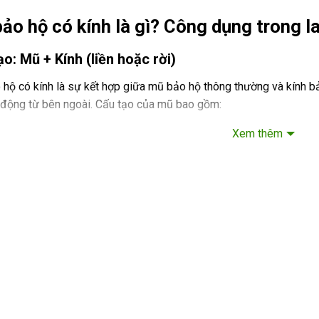
ảo hộ có kính là gì? Công dụng trong l
o: Mũ + Kính (liền hoặc rời)
hộ có kính là sự kết hợp giữa mũ bảo hộ thông thường và kính bả
 động từ bên ngoài. Cấu tạo của mũ bao gồm:
Xem thêm
Vỏ mũ:
Thường được làm từ nhựa ABS hoặc HDPE, có khả năng chị
ộ có kính - LABOR SAFETY
Lòng mũ:
Có tác dụng giảm chấn, tạo sự thoải mái khi đội.
Kính bảo hộ:
Có thể gắn liền hoặc rời với mũ, bảo vệ mắt khỏi bụi,
ệ đồng thời đầu & mắt khỏi va đập, bụi, tia
ng chính của mũ bảo hộ có kính là bảo vệ:
Đầu:
Chống lại các va đập mạnh từ vật rơi, vật cứng, giảm thiểu 