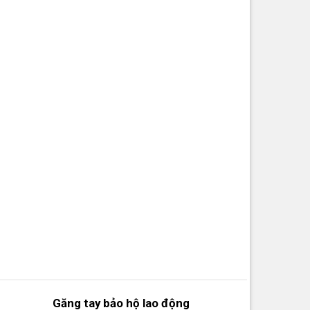
ớt khi làm việc.
 riêng lẻ.
iúp bảo vệ an toàn và tăng hiệu quả công việc.
ết
Găng tay bảo hộ lao động