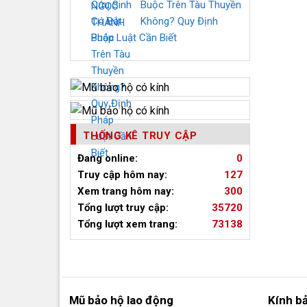
mang lạ
Buộc Trên Tàu Thuyền
Không? Quy Định
Pháp Luật Cần Biết
Do đó, 
THỐNG KÊ TRUY CẬP
Đang online:
0
Các 
Truy cập hôm nay:
127
Xem trang hôm nay:
300
Mũ bảo
Tổng lượt truy cập:
35720
Ưu điể
Tổng lượt xem trang:
73138
Mũ bảo hộ lao động
Kính b