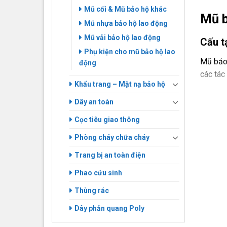
Mũ cối & Mũ bảo hộ khác
Mũ b
Mũ nhựa bảo hộ lao động
Mũ vải bảo hộ lao động
Cấu tạ
Phụ kiện cho mũ bảo hộ lao
Mũ bảo 
động
các tác
Khẩu trang – Mặt nạ bảo hộ
Dây an toàn
Mũ bảo h
Cọc tiêu giao thông
Phòng cháy chữa cháy
Trang bị an toàn điện
Phao cứu sinh
Bảo v
Thùng rác
Công dụ
Dây phản quang Poly