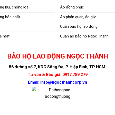
điểm:
ng bụi, chống lóa
Áo đồng phục
ống hóa chất
Áo phản quan, áo gile
Kính không thể thay thế khi bị hỏng hoặc trầy xước.
Quần bảo hộ lao động
Góc nhìn có thể bị hạn chế so với kính rời.
Ít lựa chọn về kiểu dáng và tính năng.
e mặt
Quần áo bảo hộ Ngọc Thành
BẢO HỘ LAO ĐỘNG NGỌC THÀNH
 hộ có kính rời (linh hoạt, thay thế dễ)
56 đường số 7, KDC Sông Đà, P. Hiệp Bình, TP HCM.
m:
Tư vấn & Báo giá: 0917 789 279
Kính có thể tháo rời, thay thế khi cần thiết.
Email: info@ngocthanhcorp.vn
Nhiều lựa chọn về loại kính, phù hợp với từng công việc.
Góc nhìn rộng, thoải mái khi làm việc.
Có thể điều chỉnh kính lên xuống, phù hợp với khuôn mặt.