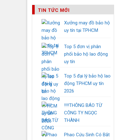
TIN TỨC MỚI
Xưởng may đồ bảo hộ
Việc bả
uy tín tại TPHCM
Ứng d
Top 5 đơn vị phân
phối bảo hộ lao động
Mũ bảo 
uy tín
lao độn
Top 5 đại lý bảo hộ lao
động TPHCM uy tín
2026
‼️‼️THÔNG BÁO TỪ
CÔNG TY NGỌC
Tại s
THÀNH
Việc sử
Phao Cứu Sinh Có Bắt