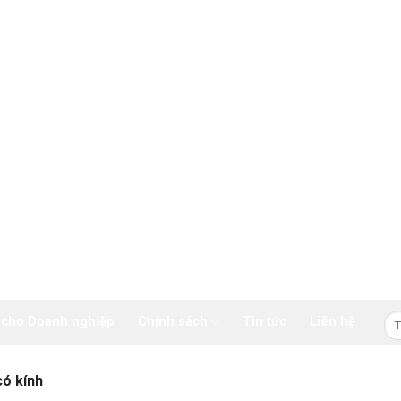
Tì
 cho Doanh nghiệp
Chính sách
Tin tức
Liên hệ
kiế
ó kính