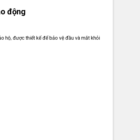
ao động
o hộ, được thiết kế để bảo vệ đầu và mắt khỏi
u lực tốt, chống va đập và đâm xuyên.
 mảnh văng, hóa chất, tia UV, tia lửa hàn,…
nguy cơ chấn thương sọ não.