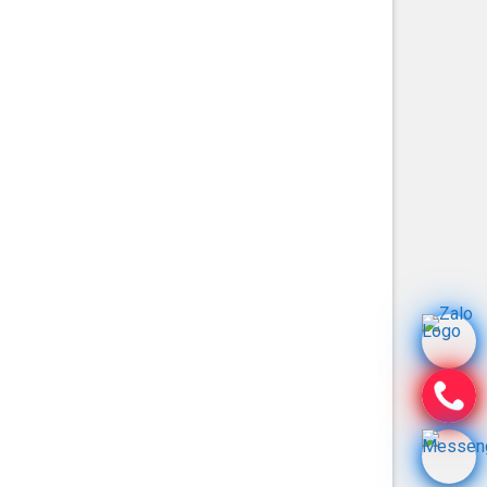
năng bảo vệ cao hơn:
tác hại của ánh nắng mặt trời.
giảm nhiệt cho mắt.
 quang điện.
g việc.
loại mũ bảo hộ có kính: