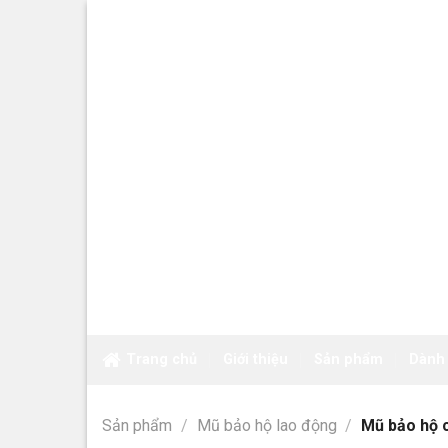
Skip
to
content
Trang chủ
Giới thiệu
Sản phẩm
Dành
Sản phẩm
/
Mũ bảo hộ lao động
/
Mũ bảo hộ c