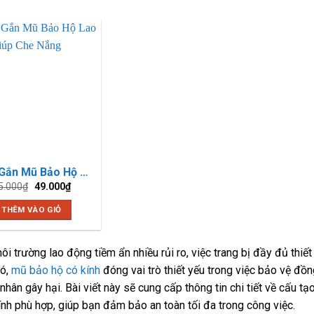
Vành Gắn Mũ Bảo Hộ Lao Động Giúp Che Nắng
Giá
Giá
5.000
₫
49.000
₫
gốc
hiện
là:
tại
THÊM VÀO GIỎ
55.000₫.
là:
49.000₫.
ôi trường lao động tiềm ẩn nhiều rủi ro, việc trang bị đầy đủ thiế
đó,
mũ bảo hộ có kính
đóng vai trò thiết yếu trong việc bảo vệ đồ
 nhân gây hại. Bài viết này sẽ cung cấp thông tin chi tiết về cấu t
ính phù hợp, giúp bạn đảm bảo an toàn tối đa trong công việc.