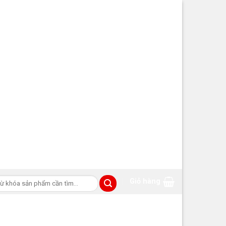
m
Giỏ hàng
m: