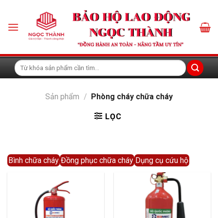
Skip
to
content
Tìm
kiếm:
Sản phẩm
/
Phòng cháy chữa cháy
LỌC
Bình chữa cháy
Đồng phục chữa cháy
Dụng cụ cứu hộ