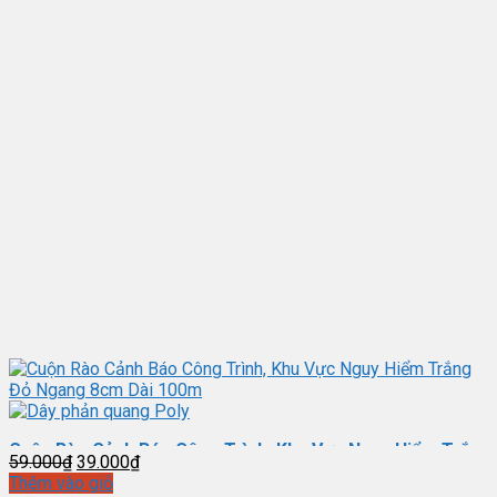
Cuộn Rào Cảnh Báo Công Trình, Khu Vực Nguy Hiểm Trắng Đỏ Ngang 8cm Dài 100m
Giá
Giá
59.000
₫
39.000
₫
gốc
hiện
Thêm vào giỏ