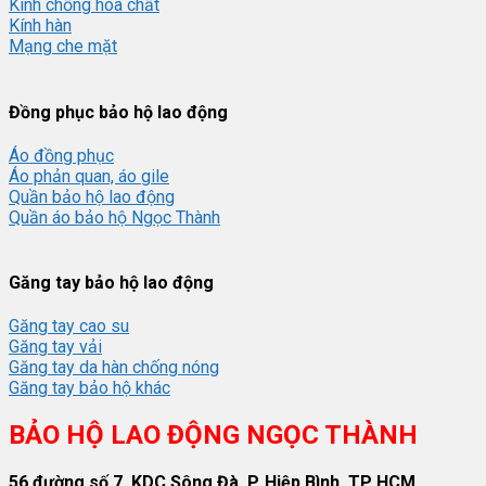
Kính chống hóa chất
Kính hàn
Mạng che mặt
Đồng phục bảo hộ lao động
Áo đồng phục
Áo phản quan, áo gile
Quần bảo hộ lao động
Quần áo bảo hộ Ngọc Thành
Găng tay bảo hộ lao động
Găng tay cao su
Găng tay vải
Găng tay da hàn chống nóng
Găng tay bảo hộ khác
BẢO HỘ LAO ĐỘNG NGỌC THÀNH
56 đường số 7, KDC Sông Đà, P. Hiệp Bình, TP HCM.