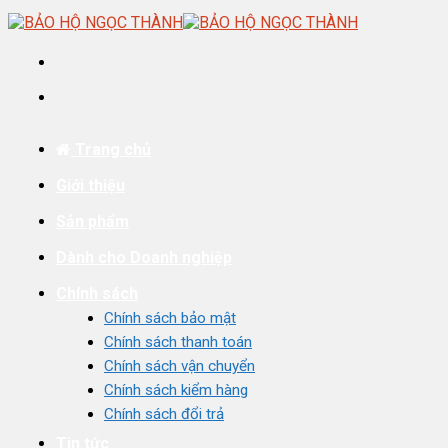
Skip
to
content
Trang chủ
Giới thiệu
Sản phẩm
Dành cho Doanh nghiệp
Chính sách
Chính sách bảo mật
Chính sách thanh toán
Chính sách vận chuyển
Chính sách kiểm hàng
Chính sách đổi trả
Tin tức