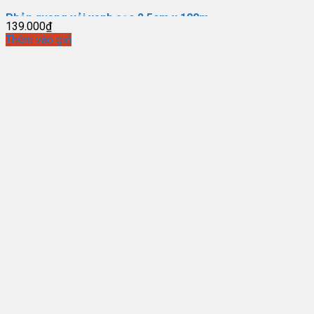
Phản quang vải xanh sọc 2,5cm x 100m
139.000
₫
Thêm vào giỏ