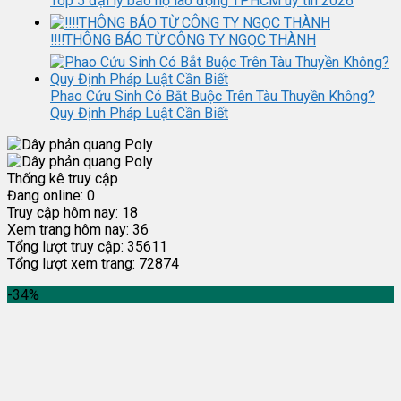
Top 5 đại lý bảo hộ lao động TPHCM uy tín 2026
‼️‼️THÔNG BÁO TỪ CÔNG TY NGỌC THÀNH
Phao Cứu Sinh Có Bắt Buộc Trên Tàu Thuyền Không?
Quy Định Pháp Luật Cần Biết
Thống kê truy cập
Đang online:
0
Truy cập hôm nay:
18
Xem trang hôm nay:
36
Tổng lượt truy cập:
35611
Tổng lượt xem trang:
72874
-34%