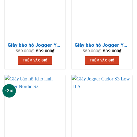
Giày bảo hộ Jogger Yukon Đen S1P
Giày bảo hộ Jogger Yukon Xanh Navy S1P
Giá
Giá
Giá
Giá
559.000
₫
539.000
₫
559.000
₫
539.000
₫
gốc
hiện
gốc
hiện
là:
tại
là:
tại
THÊM VÀO GIỎ
THÊM VÀO GIỎ
559.000₫.
là:
559.000₫.
là:
539.000₫.
539.000
-2%