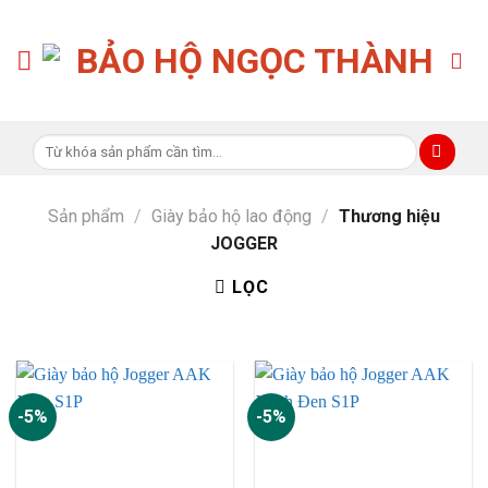
Skip
to
content
Tìm
kiếm:
Sản phẩm
/
Giày bảo hộ lao động
/
Thương hiệu
JOGGER
LỌC
-5%
-5%