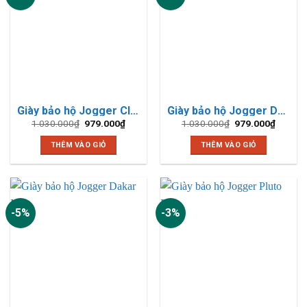
Giày bảo hộ Jogger Climber S3
Giày bảo hộ Jogger Dakar Đen
Giá
Giá
Giá
Giá
1.030.000
₫
979.000
₫
1.030.000
₫
979.000
₫
gốc
hiện
gốc
hiện
là:
tại
là:
tại
THÊM VÀO GIỎ
THÊM VÀO GIỎ
1.030.000₫.
là:
1.030.000₫.
là:
979.000₫.
979.00
-5%
-3%