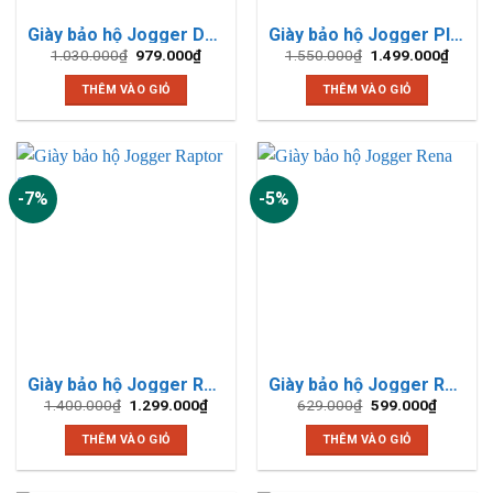
Giày bảo hộ Jogger Dakar Nâu
Giày bảo hộ Jogger Pluto EH
Giá
Giá
Giá
Giá
1.030.000
₫
979.000
₫
1.550.000
₫
1.499.000
₫
gốc
hiện
gốc
hiện
là:
tại
là:
tại
THÊM VÀO GIỎ
THÊM VÀO GIỎ
1.030.000₫.
là:
1.550.000₫.
là:
979.000₫.
1.499.
-7%
-5%
Giày bảo hộ Jogger Raptor S1P
Giày bảo hộ Jogger Rena
Giá
Giá
Giá
Giá
1.400.000
₫
1.299.000
₫
629.000
₫
599.000
₫
gốc
hiện
gốc
hiện
là:
tại
là:
tại
THÊM VÀO GIỎ
THÊM VÀO GIỎ
1.400.000₫.
là:
629.000₫.
là:
1.299.000₫.
599.000