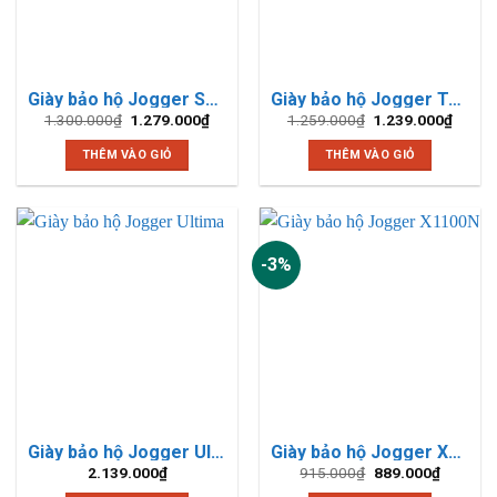
Giày bảo hộ Jogger Speedy S3
Giày bảo hộ Jogger Turbo S3
Giá
Giá
Giá
Giá
1.300.000
₫
1.279.000
₫
1.259.000
₫
1.239.000
₫
gốc
hiện
gốc
hiện
là:
tại
là:
tại
THÊM VÀO GIỎ
THÊM VÀO GIỎ
1.300.000₫.
là:
1.259.000₫.
là:
1.279.000₫.
1.239.
-3%
Giày bảo hộ Jogger Ultima
Giày bảo hộ Jogger X1100N
Giá
Giá
2.139.000
₫
915.000
₫
889.000
₫
gốc
hiện