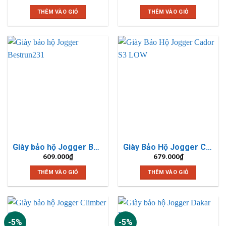
gốc
hiện
là:
tại
THÊM VÀO GIỎ
THÊM VÀO GIỎ
925.000₫.
là:
899.000₫.
Giày bảo hộ Jogger Bestrun231
Giày Bảo Hộ Jogger Cador S3 LOW
609.000
₫
679.000
₫
THÊM VÀO GIỎ
THÊM VÀO GIỎ
-5%
-5%