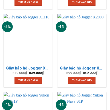
là:
tại
THÊM VÀO GIỎ
THÊM VÀO GIỎ
915.000₫.
là:
889.000
-5%
-4%
Giày bảo hộ Jogger X1110
Giày bảo hộ Jogger X2000
Giá
Giá
Giá
Giá
879.000
₫
839.000
₫
899.000
₫
859.000
₫
gốc
hiện
gốc
hiện
là:
tại
là:
tại
THÊM VÀO GIỎ
THÊM VÀO GIỎ
879.000₫.
là:
899.000₫.
là:
839.000₫.
859.000
-4%
-4%