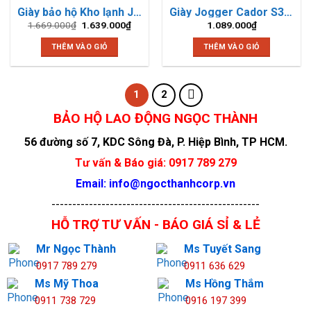
Giày bảo hộ Kho lạnh Jogger Nordic S3
Giày Jogger Cador S3 Low TLS
Giá
Giá
1.669.000
₫
1.639.000
₫
1.089.000
₫
gốc
hiện
là:
tại
THÊM VÀO GIỎ
THÊM VÀO GIỎ
1.669.000₫.
là:
1.639.000₫.
1
2
Thương hiệu JOGGER - BHLĐ Ngọc Thành
BẢO HỘ LAO ĐỘNG NGỌC THÀNH
56 đường số 7, KDC Sông Đà, P. Hiệp Bình, TP HCM.
Tư vấn & Báo giá: 0917 789 279
Email: info@ngocthanhcorp.vn
--------------------------------------------------
HỖ TRỢ TƯ VẤN - BÁO GIÁ SỈ & LẺ
Mr Ngọc Thành
Ms Tuyết Sang
0917 789 279
0911 636 629
Ms Mỹ Thoa
Ms Hồng Thắm
0911 738 729
0916 197 399