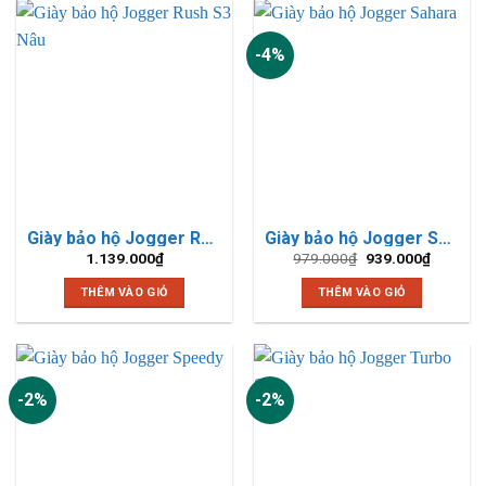
-4%
Giày bảo hộ Jogger Rush S3 Nâu
Giày bảo hộ Jogger Sahara
Giá
Giá
1.139.000
₫
979.000
₫
939.000
₫
gốc
hiện
là:
tại
THÊM VÀO GIỎ
THÊM VÀO GIỎ
979.000₫.
là:
939.000
-2%
-2%