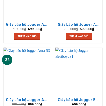
Giày bảo hộ Jogger AAK Xám S1P
Giày bảo hộ Jogger AAK Xanh Đen S1P
Giá
Giá
Giá
Giá
739.000
₫
699.000
₫
739.000
₫
699.000
₫
gốc
hiện
gốc
hiện
là:
tại
là:
tại
THÊM VÀO GIỎ
THÊM VÀO GIỎ
739.000₫.
là:
739.000₫.
là:
699.000₫.
699.000
-3%
Giày bảo hộ Jogger Aura S3
Giày bảo hộ Jogger Bestboy231
Giá
Giá
925.000
₫
899.000
₫
609.000
₫