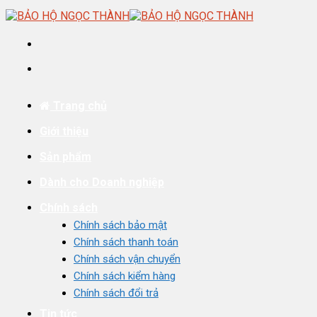
Skip
to
content
Trang chủ
Giới thiệu
Sản phẩm
Dành cho Doanh nghiệp
Chính sách
Chính sách bảo mật
Chính sách thanh toán
Chính sách vận chuyển
Chính sách kiểm hàng
Chính sách đổi trả
Tin tức