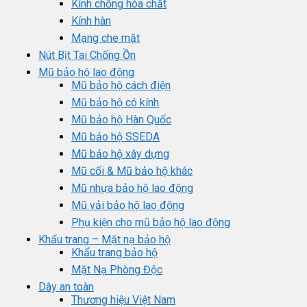
Kính chống hóa chất
Kính hàn
Mạng che mặt
Nút Bịt Tai Chống Ồn
Mũ bảo hộ lao động
Mũ bảo hộ cách điện
Mũ bảo hộ có kính
Mũ bảo hộ Hàn Quốc
Mũ bảo hộ SSEDA
Mũ bảo hộ xây dựng
Mũ cối & Mũ bảo hộ khác
Mũ nhựa bảo hộ lao động
Mũ vải bảo hộ lao động
Phụ kiện cho mũ bảo hộ lao động
Khẩu trang – Mặt nạ bảo hộ
Khẩu trang bảo hộ
Mặt Nạ Phòng Độc
Dây an toàn
Thương hiệu Việt Nam