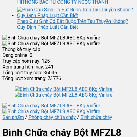
‼️‼️THÔNG BÁO TỪ CÔNG TY NGỌC THÀNH
Phao Cứu Sinh Có Bắt Buộc Trên Tàu Thuyền Không?
Quy Định Pháp Luật Cần Biết
Thống kê truy cập
Đang online:
0
Truy cập hôm nay:
125
Xem trang hôm nay:
241
Tổng lượt truy cập:
36036
Tổng lượt xem trang:
73776
Sản phẩm
/
Phòng cháy chữa cháy
/
Bình chữa cháy
Bình Chữa cháy Bột MFZL8