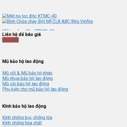
Mặt nạ lọc độc KTMC-40
Liên hệ để báo giá
Đọc tiếp
Bình Chữa cháy Bột MFZL8 ABC 8Kg Vinfire - ngocthanhcorp
Mũ bảo hộ lao động
Mũ cối & Mũ bảo hộ khác
Mũ nhựa bảo hộ lao động
Mũ vải bảo hộ lao động
Phụ kiện cho mũ bảo hộ lao động
Kính bảo hộ lao động
Kính chống bụi, chống lóa
Kính chống hóa chất