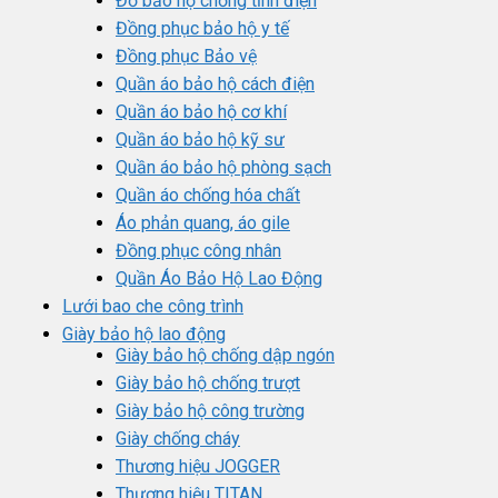
Đồ bảo hộ chống tĩnh điện
Đồng phục bảo hộ y tế
Đồng phục Bảo vệ
Quần áo bảo hộ cách điện
Quần áo bảo hộ cơ khí
Quần áo bảo hộ kỹ sư
Quần áo bảo hộ phòng sạch
Quần áo chống hóa chất
Áo phản quang, áo gile
Đồng phục công nhân
Quần Áo Bảo Hộ Lao Động
Lưới bao che công trình
Giày bảo hộ lao động
Giày bảo hộ chống dập ngón
Giày bảo hộ chống trượt
Giày bảo hộ công trường
Giày chống cháy
Thương hiệu JOGGER
Thương hiệu TITAN