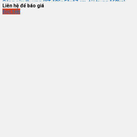
Cáng cứu thương (KT 186x 51×17 cm, tải trọng 160kg)
Liên hệ để báo giá
Đọc tiếp