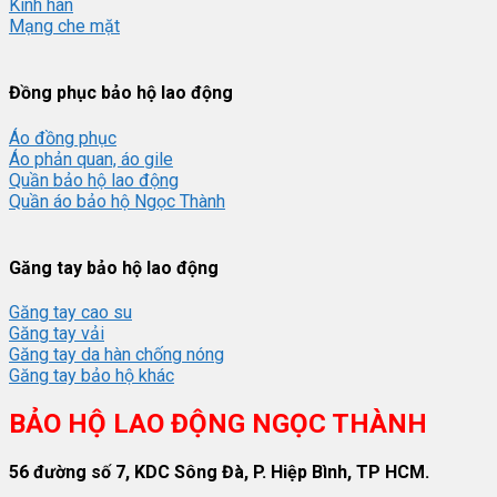
Kính hàn
Mạng che mặt
Đồng phục bảo hộ lao động
Áo đồng phục
Áo phản quan, áo gile
Quần bảo hộ lao động
Quần áo bảo hộ Ngọc Thành
Găng tay bảo hộ lao động
Găng tay cao su
Găng tay vải
Găng tay da hàn chống nóng
Găng tay bảo hộ khác
BẢO HỘ LAO ĐỘNG NGỌC THÀNH
56 đường số 7, KDC Sông Đà, P. Hiệp Bình, TP HCM.