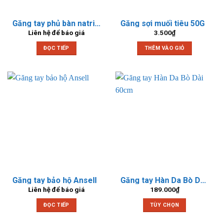
Găng tay phủ bàn natri xanh dương chống tĩnh điện
Găng sợi muối tiêu 50G
Liên hệ để báo giá
3.500
₫
ĐỌC TIẾP
THÊM VÀO GIỎ
Găng tay bảo hộ Ansell
Găng tay Hàn Da Bò Dài 60cm
Liên hệ để báo giá
189.000
₫
ĐỌC TIẾP
TÙY CHỌN
Sản