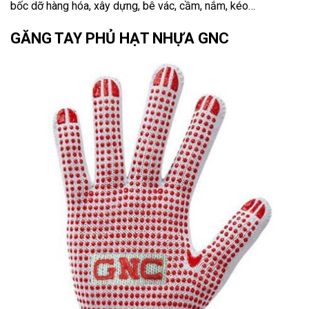
bốc dỡ hàng hóa, xây dựng, bê vác, cầm, nắm, kéo…
GĂNG TAY PHỦ HẠT NHỰA GNC