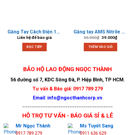
Găng Tay Cách Điện 1000V
Găng tay AMS Nitrile chống hóa chất 35cm
Giá
Giá
Liên hệ để báo giá
55.000
₫
39.000
₫
gốc
hiện
là:
tại
ĐỌC TIẾP
THÊM VÀO GIỎ
55.000₫.
là:
39.000₫.
Găng Tay Sợi Phủ Hạt Nhựa BAO HO NGOC THANH
BẢO HỘ LAO ĐỘNG NGỌC THÀNH
56 đường số 7, KDC Sông Đà, P. Hiệp Bình, TP HCM.
Tư vấn & Báo giá: 0917 789 279
Email: info@ngocthanhcorp.vn
--------------------------------------------------
HỖ TRỢ TƯ VẤN - BÁO GIÁ SỈ & LẺ
Mr Ngọc Thành
Ms Tuyết Sang
0917 789 279
0911 636 629