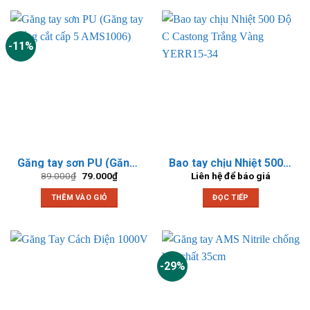
phẩm
này
có
-11%
nhiều
biến
thể.
Các
tùy
chọn
có
thể
Găng tay sơn PU (Găng tay chống cắt cấp 5 AMS1006)
Bao tay chịu Nhiệt 500 Độ C Castong Trắng Vàng YERR15-34
được
Giá
Giá
89.000
₫
79.000
₫
Liên hệ để báo giá
chọn
gốc
hiện
là:
tại
trên
THÊM VÀO GIỎ
ĐỌC TIẾP
89.000₫.
là:
79.000₫.
trang
sản
phẩm
-29%