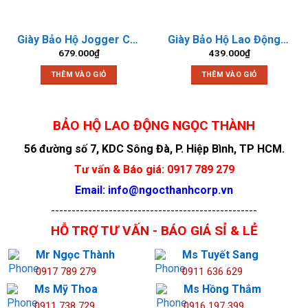
Giày Bảo Hộ Jogger Cador S3 LOW
Giày Bảo Hộ Lao Động Titan S3 RB – Thấp Cổ
679.000
₫
439.000
₫
THÊM VÀO GIỎ
THÊM VÀO GIỎ
Giày bảo hộ - Hans HS-77 DAVINCH - BAO HO NGOC THANH
BẢO HỘ LAO ĐỘNG NGỌC THÀNH
56 đường số 7, KDC Sông Đà, P. Hiệp Bình, TP HCM.
Tư vấn & Báo giá: 0917 789 279
Email: info@ngocthanhcorp.vn
--------------------------------------------------
HỖ TRỢ TƯ VẤN - BÁO GIÁ SỈ & LẺ
Mr Ngọc Thành
Ms Tuyết Sang
0917 789 279
0911 636 629
Ms Mỹ Thoa
Ms Hồng Thắm
0911 738 729
0916 197 399