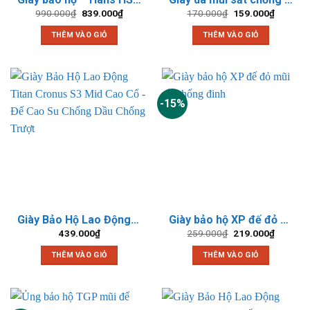
Giá
Giá
Giá
Giá
990.000
₫
839.000
₫
170.000
₫
159.000
₫
gốc
hiện
gốc
hiện
là:
tại
là:
tại
THÊM VÀO GIỎ
THÊM VÀO GIỎ
990.000₫.
là:
170.000₫.
là:
839.000₫.
159.000
-15%
Giày Bảo Hộ Lao Động Titan Cronus S3 Mid Cao Cổ – Đế Cao Su Chống Dầu Chống Trượt
Giày bảo hộ XP đế đỏ mũi sắt chống đinh
Giá
Giá
439.000
₫
259.000
₫
219.000
₫
gốc
hiện
là:
tại
THÊM VÀO GIỎ
THÊM VÀO GIỎ
259.000₫.
là:
219.000