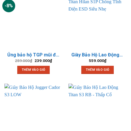
-8%
Ủng bảo hộ TGP mũi đế thép
Giày Bảo Hộ Lao Động Titan Hilan S1P Chống Tĩnh Điện ESD Siêu Nhẹ
Giá
Giá
259.000
₫
239.000
₫
559.000
₫
gốc
hiện
là:
tại
THÊM VÀO GIỎ
THÊM VÀO GIỎ
259.000₫.
là:
239.000₫.