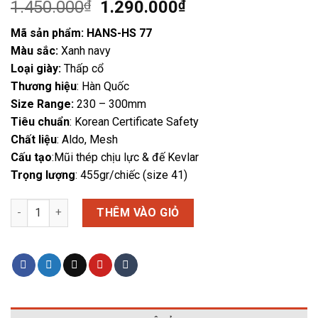
Giá
Giá
1.450.000
₫
1.290.000
₫
gốc
hiện
Mã sản phẩm: HANS-HS 77
là:
tại
Màu sắc:
Xanh navy
1.450.000₫.
là:
Loại giày:
Thấp cổ
1.290.000₫.
Thương hiệu
: Hàn Quốc
Size Range:
230 – 300mm
Tiêu chuẩn
: Korean Certificate Safety
Chất liệu
: Aldo, Mesh
Cấu tạo
:Mũi thép chịu lực & đế Kevlar
Trọng lượng
: 455gr/chiếc (size 41)
Giày bảo hộ - Hans HS-77 DAVINCH số lượng
THÊM VÀO GIỎ