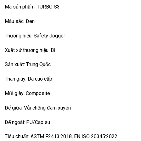
gốc
hiện
Mã sản phẩm: TURBO S3
là:
tại
1.259.000₫.
là:
Màu sắc: Đen
1.239.000₫.
Thương hiệu: Safety Jogger
Xuất xứ thương hiệu: Bỉ
Sản xuất: Trung Quốc
Thân giày: Da cao cấp
Mũi giày: Composite
Đế giữa: Vải chống đâm xuyên
Đế ngoài: PU/Cao su
Tiêu chuẩn: ASTM F2413:2018, EN ISO 20345:2022