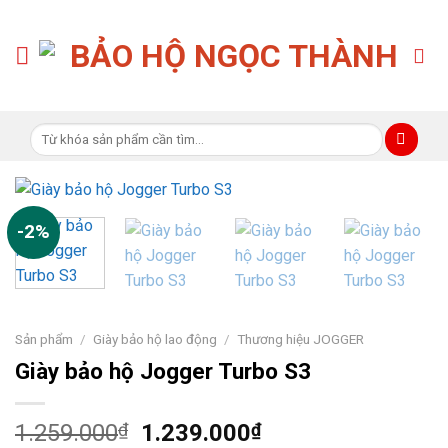
Skip
to
content
Tìm
kiếm:
-2%
Sản phẩm
/
Giày bảo hộ lao động
/
Thương hiệu JOGGER
Giày bảo hộ Jogger Turbo S3
Giá
Giá
1.259.000
₫
1.239.000
₫