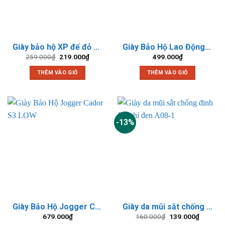
Giày bảo hộ XP đế đỏ mũi sắt chống đinh
Giày Bảo Hộ Lao Động Titan Elan S1P Cách Điện 6KV
Giá
Giá
259.000
₫
219.000
₫
499.000
₫
gốc
hiện
là:
tại
THÊM VÀO GIỎ
THÊM VÀO GIỎ
259.000₫.
là:
219.000₫.
-13%
Giày Bảo Hộ Jogger Cador S3 LOW
Giày da mũi sắt chống đinh XP chỉ đen A08-1
Giá
Giá
679.000
₫
160.000
₫
139.000
₫
gốc
hiện