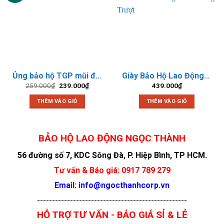
Ủng bảo hộ TGP mũi đế thép
Giày Bảo Hộ Lao Động Titan Cronus S3 Mid Cao Cổ – Đế Cao Su Chống Dầu Chống Trượt
Giá
Giá
259.000
₫
239.000
₫
439.000
₫
gốc
hiện
là:
tại
THÊM VÀO GIỎ
THÊM VÀO GIỎ
259.000₫.
là:
239.000₫.
Giày bảo hộ Jogger Turbo S3 - ngocthanhcorp
BẢO HỘ LAO ĐỘNG NGỌC THÀNH
56 đường số 7, KDC Sông Đà, P. Hiệp Bình, TP HCM.
Tư vấn & Báo giá: 0917 789 279
Email: info@ngocthanhcorp.vn
--------------------------------------------------
HỖ TRỢ TƯ VẤN - BÁO GIÁ SỈ & LẺ