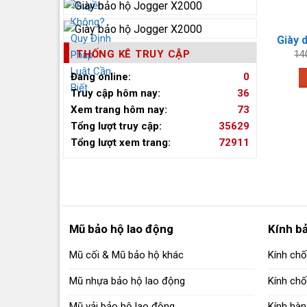
THỐNG KÊ TRUY CẬP
14
Đang online:
0
Truy cập hôm nay:
36
Xem trang hôm nay:
73
Tổng lượt truy cập:
35629
Tổng lượt xem trang:
72911
Giày bảo hộ Jogger X2000 - ngocthanhcorp
Mũ bảo hộ lao động
Kính b
Mũ cối & Mũ bảo hộ khác
Kính chố
Mũ nhựa bảo hộ lao động
Kính ch
Mũ vải bảo hộ lao động
Kính hàn