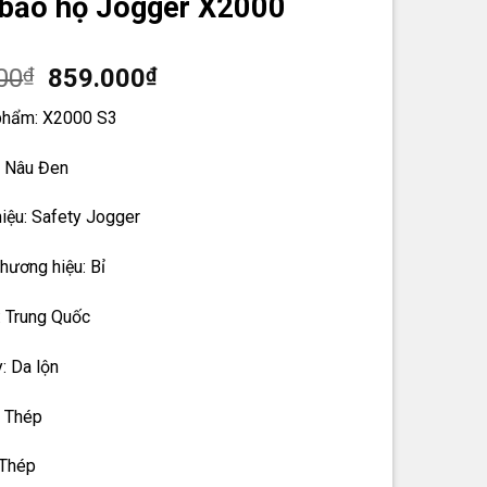
 bảo hộ Jogger X2000
Giá
Giá
00
₫
859.000
₫
gốc
hiện
phẩm: X2000 S3
là:
tại
899.000₫.
là:
: Nâu Đen
859.000₫.
iệu: Safety Jogger
hương hiệu: Bỉ
: Trung Quốc
: Da lộn
: Thép
 Thép