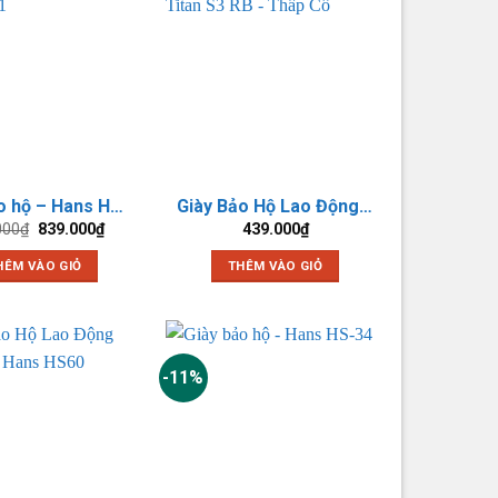
Giày bảo hộ – Hans HS12HD-1
Giày Bảo Hộ Lao Động Titan S3 RB – Thấp Cổ
Giá
Giá
000
₫
839.000
₫
439.000
₫
gốc
hiện
là:
tại
HÊM VÀO GIỎ
THÊM VÀO GIỎ
990.000₫.
là:
839.000₫.
-11%