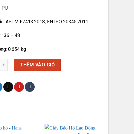
: PU
ẩn: ASTM F2413:2018, EN ISO 20345:2011
 : 36 – 48
ợng: 0.654 kg
 hộ Jogger X2000 số lượng
THÊM VÀO GIỎ