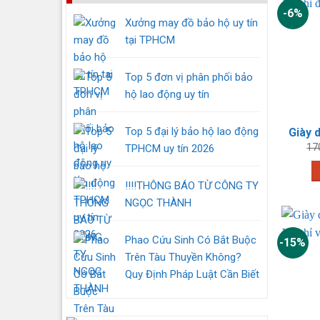
-6%
Xưởng may đồ bảo hộ uy tín
tại TPHCM
Top 5 đơn vị phân phối bảo
hộ lao động uy tín
Top 5 đại lý bảo hộ lao động
17
TPHCM uy tín 2026
‼️‼️THÔNG BÁO TỪ CÔNG TY
NGỌC THÀNH
Phao Cứu Sinh Có Bắt Buộc
-15%
Trên Tàu Thuyền Không?
Quy Định Pháp Luật Cần Biết