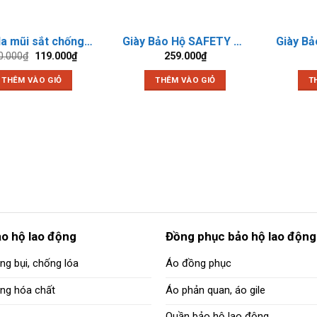
Giày da mũi sắt chống đinh XP chỉ vàng A08-2
Giày Bảo Hộ SAFETY GS1
Giá
Giá
0.000
₫
119.000
₫
259.000
₫
gốc
hiện
là:
tại
THÊM VÀO GIỎ
THÊM VÀO GIỎ
T
140.000₫.
là:
119.000₫.
ảo hộ lao động
Đồng phục bảo hộ lao động
ng bụi, chống lóa
Áo đồng phục
ống hóa chất
Áo phản quan, áo gile
Quần bảo hộ lao động