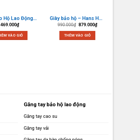
Giày Bảo Hộ Lao Động Hàn Quốc Hans HS60
Giày bảo hộ – Hans HS-34
Giá
Giá
469.000
₫
990.000
₫
879.000
₫
gốc
hiện
là:
tại
HÊM VÀO GIỎ
THÊM VÀO GIỎ
990.000₫.
là:
879.000₫.
Găng tay bảo hộ lao động
Găng tay cao su
Găng tay vải
Găng tay da hàn chống nóng