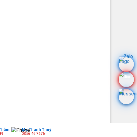
Thắm
Ms Thanh Thuý
99
0356 46 7676