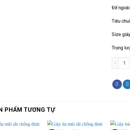
Đế ngoài
Tiêu chu
Size giày
Trọng lư
Giày bảo
N PHẨM TƯƠNG TỰ