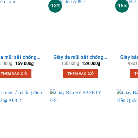
-13%
-15%
Giày da mũi sắt chống đinh XP chỉ đen – xịn
Giày da mũi sắt chống đinh XP chỉ đen A08-1
Giá
Giá
Giá
Giá
0.000
₫
159.000
₫
160.000
₫
139.000
₫
990.
gốc
hiện
gốc
hiện
là:
tại
là:
tại
THÊM VÀO GIỎ
THÊM VÀO GIỎ
T
170.000₫.
là:
160.000₫.
là:
159.000₫.
139.000₫.