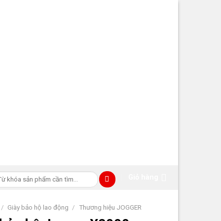
m
Giỏ hàng
ếm:
/
Giày bảo hộ lao động
/
Thương hiệu JOGGER