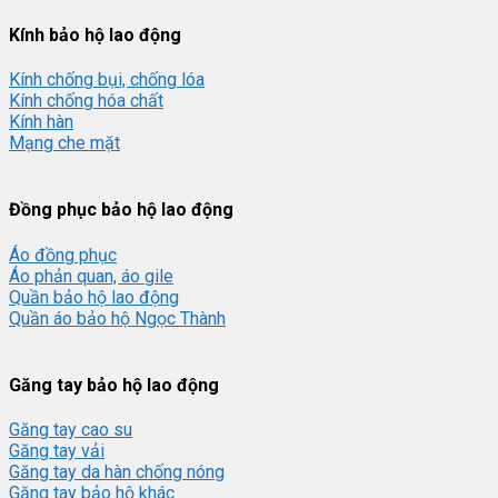
Kính bảo hộ lao động
Kính chống bụi, chống lóa
Kính chống hóa chất
Kính hàn
Mạng che mặt
Đồng phục bảo hộ lao động
Áo đồng phục
Áo phản quan, áo gile
Quần bảo hộ lao động
Quần áo bảo hộ Ngọc Thành
Găng tay bảo hộ lao động
Găng tay cao su
Găng tay vải
Găng tay da hàn chống nóng
Găng tay bảo hộ khác