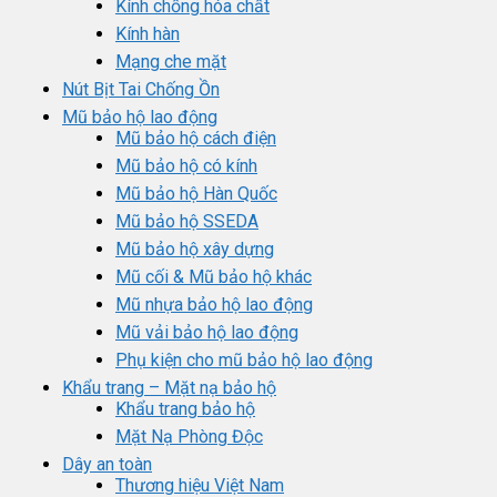
Kính chống hóa chất
Kính hàn
Mạng che mặt
Nút Bịt Tai Chống Ồn
Mũ bảo hộ lao động
Mũ bảo hộ cách điện
Mũ bảo hộ có kính
Mũ bảo hộ Hàn Quốc
Mũ bảo hộ SSEDA
Mũ bảo hộ xây dựng
Mũ cối & Mũ bảo hộ khác
Mũ nhựa bảo hộ lao động
Mũ vải bảo hộ lao động
Phụ kiện cho mũ bảo hộ lao động
Khẩu trang – Mặt nạ bảo hộ
Khẩu trang bảo hộ
Mặt Nạ Phòng Độc
Dây an toàn
Thương hiệu Việt Nam