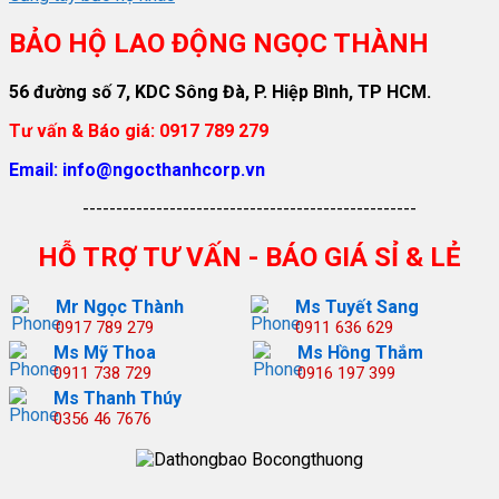
BẢO HỘ LAO ĐỘNG NGỌC THÀNH
56 đường số 7, KDC Sông Đà, P. Hiệp Bình, TP HCM.
Tư vấn & Báo giá: 0917 789 279
Email: info@ngocthanhcorp.vn
--------------------------------------------------
HỖ TRỢ TƯ VẤN - BÁO GIÁ SỈ & LẺ
Mr Ngọc Thành
Ms Tuyết Sang
0917 789 279
0911 636 629
Ms Mỹ Thoa
Ms Hồng Thắm
0911 738 729
0916 197 399
Ms Thanh Thúy
0356 46 7676