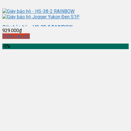
Giày bảo hộ – HS-38-2 RAINBOW
929.000
₫
Thêm vào giỏ
-5%