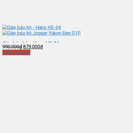
Giày bảo hộ – Hans HS-34
Giá
Giá
990.000
₫
879.000
₫
gốc
hiện
Thêm vào giỏ
là:
tại
990.000₫.
là:
879.000₫.