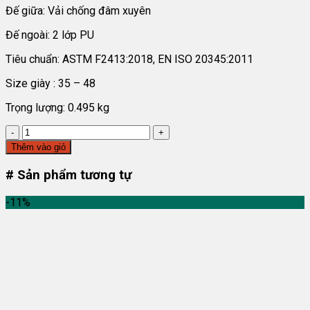
Đế giữa: Vải chống đâm xuyên
Đế ngoài: 2 lớp PU
Tiêu chuẩn: ASTM F2413:2018, EN ISO 20345:2011
Size giày : 35 – 48
Trọng lượng: 0.495 kg
Giày
bảo
Thêm vào giỏ
hộ
Jogger
# Sản phẩm tương tự
Yukon
Đen
-11%
S1P
số
lượng