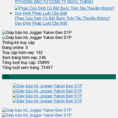
‼️‼️THÔNG BÁO TỪ CÔNG TY NGỌC THÀNH
Phao Cứu Sinh Có Bắt Buộc Trên Tàu Thuyền Không?
Quy Định Pháp Luật Cần Biết
Thống kê truy cập
Đang online:
0
Truy cập hôm nay:
142
Xem trang hôm nay:
246
Tổng lượt truy cập:
35899
Tổng lượt xem trang:
73497
-4%