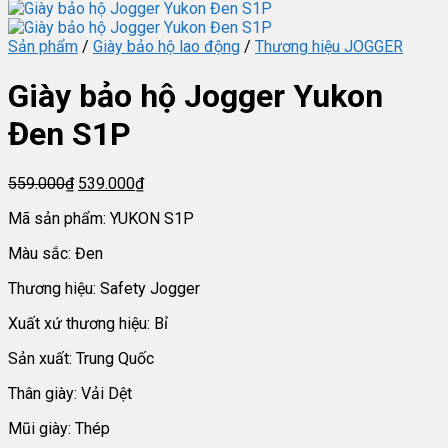
Sản phẩm
/
Giày bảo hộ lao động
/
Thương hiệu JOGGER
Giày bảo hộ Jogger Yukon
Đen S1P
Giá
Giá
559.000
₫
539.000
₫
gốc
hiện
Mã sản phẩm: YUKON S1P
là:
tại
559.000₫.
là:
Màu sắc: Đen
539.000₫.
Thương hiệu: Safety Jogger
Xuất xứ thương hiệu: Bỉ
Sản xuất: Trung Quốc
Thân giày: Vải Dệt
Mũi giày: Thép