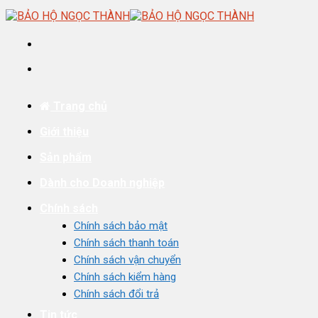
Skip
to
content
Trang chủ
Giới thiệu
Sản phẩm
Dành cho Doanh nghiệp
Chính sách
Chính sách bảo mật
Chính sách thanh toán
Chính sách vận chuyển
Chính sách kiểm hàng
Chính sách đổi trả
Tin tức