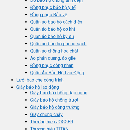
Đồ bảo hộ chống tĩnh điện
Đồng phục bảo hộ y tế
Đồng phục Bảo vệ
Quần áo bảo hộ cách điện
Quần áo bảo hộ cơ khí
Quần áo bảo hộ kỹ sư
Quần áo bảo hộ phòng sạch
Quần áo chống hóa chất
Áo phản quang, áo gile
Đồng phục công nhân
Quần Áo Bảo Hộ Lao Động
Lưới bao che công trình
Giày bảo hộ lao động
Giày bảo hộ chống dập ngón
Giày bảo hộ chống trượt
Giày bảo hộ công trường
Giày chống cháy
Thương hiệu JOGGER
Thương hiệu TITAN