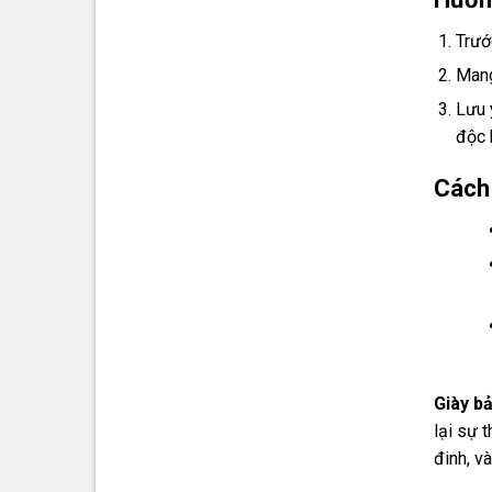
Trướ
Mang
Lưu 
độc 
Cách
Giày b
lại sự 
đinh, v