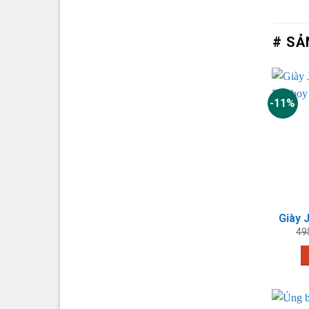
# SẢ
-11%
49