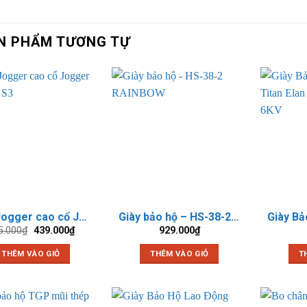
N PHẨM TƯƠNG TỰ
Giày Jogger cao cổ Jogger Bestboy S3
Giày bảo hộ – HS-38-2 RAINBOW
Giá
Giá
5.000
₫
439.000
₫
929.000
₫
gốc
hiện
là:
tại
THÊM VÀO GIỎ
THÊM VÀO GIỎ
T
495.000₫.
là:
439.000₫.