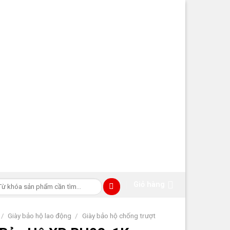
m
Giỏ hàng
ếm:
/
Giày bảo hộ lao động
/
Giày bảo hộ chống trượt