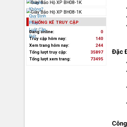
THỐNG KÊ TRUY CẬP
Đang online:
0
Truy cập hôm nay:
140
Xem trang hôm nay:
244
Đặc Đ
Tổng lượt truy cập:
35897
Tổng lượt xem trang:
73495
Công