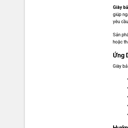
Giày b
giúp ng
yêu cầu
Sản phẩ
hoặc th
Ứng 
Giày bả
Hướn