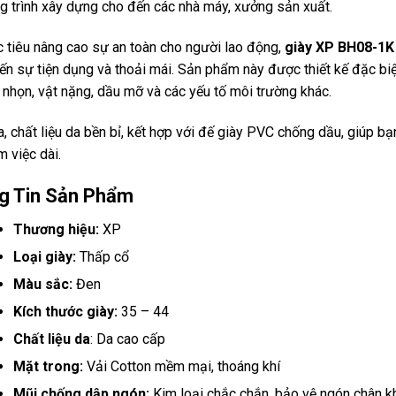
g trình xây dựng cho đến các nhà máy, xưởng sản xuất.
 tiêu nâng cao sự an toàn cho người lao động,
giày XP BH08-1K
n sự tiện dụng và thoải mái. Sản phẩm này được thiết kế đặc biệ
 nhọn, vật nặng, dầu mỡ và các yếu tố môi trường khác.
a, chất liệu da bền bỉ, kết hợp với đế giày PVC chống dầu, giúp b
m việc dài.
g Tin Sản Phẩm
Thương hiệu:
XP
Loại giày:
Thấp cổ
Màu sắc:
Đen
Kích thước giày:
35 – 44
Chất liệu da
: Da cao cấp
Mặt trong:
Vải Cotton mềm mại, thoáng khí
Mũi chống dập ngón:
Kim loại chắc chắn, bảo vệ ngón chân k