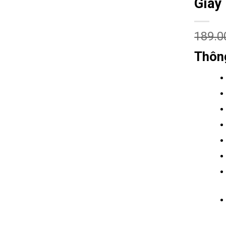
Giày
189.0
Thôn