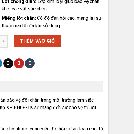
Lót chống đinh:
Lớp kim loại giúp bảo vệ chân
khỏi các vật sắc nhọn
Miếng lót chân:
Có độ đàn hồi cao, mang lại sự
thoải mái tối đa khi sử dụng
 Hộ XP BH08-1K số lượng
THÊM VÀO GIỎ
ần bảo vệ đôi chân trong môi trường làm việc
 bảo hộ XP BH08-1K sẽ mang đến sự bảo vệ tối ưu
ảo cho những công việc đòi hỏi sự an toàn cao, từ