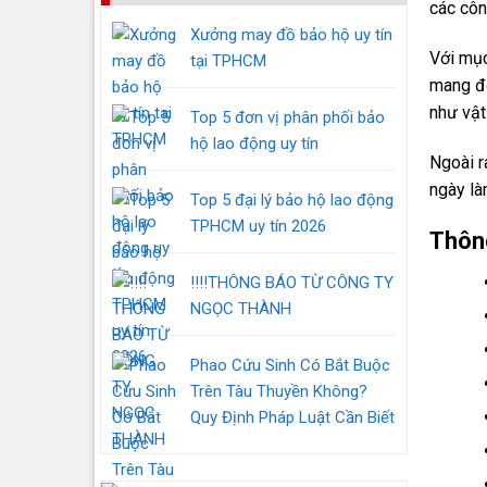
các côn
Xưởng may đồ bảo hộ uy tín
Với mục
tại TPHCM
mang đế
như vật
Top 5 đơn vị phân phối bảo
hộ lao động uy tín
Ngoài r
ngày là
Top 5 đại lý bảo hộ lao động
TPHCM uy tín 2026
Thôn
‼️‼️THÔNG BÁO TỪ CÔNG TY
NGỌC THÀNH
Phao Cứu Sinh Có Bắt Buộc
Trên Tàu Thuyền Không?
Quy Định Pháp Luật Cần Biết