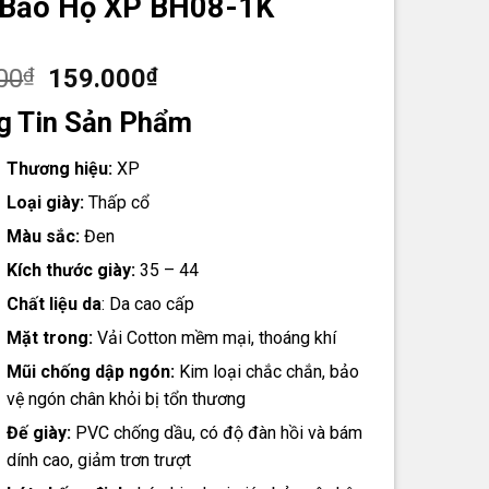
 Bảo Hộ XP BH08-1K
Giá
Giá
00
₫
159.000
₫
gốc
hiện
g Tin Sản Phẩm
là:
tại
189.000₫.
là:
Thương hiệu:
XP
159.000₫.
Loại giày:
Thấp cổ
Màu sắc:
Đen
Kích thước giày:
35 – 44
Chất liệu da
: Da cao cấp
Mặt trong:
Vải Cotton mềm mại, thoáng khí
Mũi chống dập ngón:
Kim loại chắc chắn, bảo
vệ ngón chân khỏi bị tổn thương
Đế giày:
PVC chống dầu, có độ đàn hồi và bám
dính cao, giảm trơn trượt