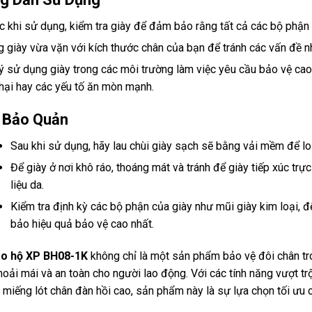
c khi sử dụng, kiểm tra giày để đảm bảo rằng tất cả các bộ phận
 giày vừa vặn với kích thước chân của bạn để tránh các vấn đề n
ý sử dụng giày trong các môi trường làm việc yêu cầu bảo vệ cao 
hại hay các yếu tố ăn mòn mạnh.
 Bảo Quản
Sau khi sử dụng, hãy lau chùi giày sạch sẽ bằng vải mềm để lo
Để giày ở nơi khô ráo, thoáng mát và tránh để giày tiếp xúc trự
liệu da.
Kiểm tra định kỳ các bộ phận của giày như mũi giày kim loại, 
bảo hiệu quả bảo vệ cao nhất.
ảo hộ XP BH08-1K
không chỉ là một sản phẩm bảo vệ đôi chân t
thoải mái và an toàn cho người lao động. Với các tính năng vượt tr
à miếng lót chân đàn hồi cao, sản phẩm này là sự lựa chọn tối ưu 