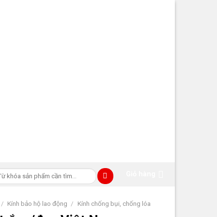
m
Giỏ hàng
ếm:
/
Kính bảo hộ lao động
/
Kính chống bụi, chống lóa