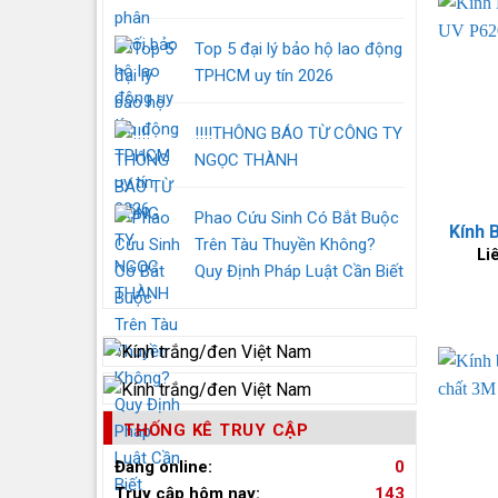
Top 5 đại lý bảo hộ lao động
TPHCM uy tín 2026
‼️‼️THÔNG BÁO TỪ CÔNG TY
NGỌC THÀNH
Phao Cứu Sinh Có Bắt Buộc
Trên Tàu Thuyền Không?
Li
Quy Định Pháp Luật Cần Biết
THỐNG KÊ TRUY CẬP
Đang online:
0
Truy cập hôm nay:
143