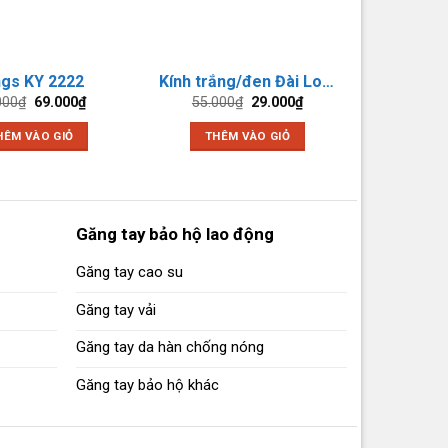
Các
tùy
chọn
có
ngs KY 2222
Kính trắng/đen Đài Loan
thể
Giá
Giá
Giá
Giá
000
₫
69.000
₫
55.000
₫
29.000
₫
gốc
hiện
gốc
hiện
được
là:
tại
là:
tại
HÊM VÀO GIỎ
THÊM VÀO GIỎ
chọn
85.000₫.
là:
55.000₫.
là:
69.000₫.
29.000₫.
trên
trang
sản
phẩm
Găng tay bảo hộ lao động
Găng tay cao su
Găng tay vải
Găng tay da hàn chống nóng
Găng tay bảo hộ khác