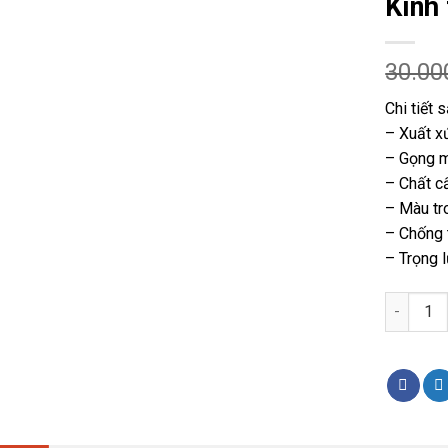
Kính
30.00
Chi tiết 
– Xuất x
– Gọng 
– Chất c
– Màu tr
– Chống 
– Trọng 
Kính trắ