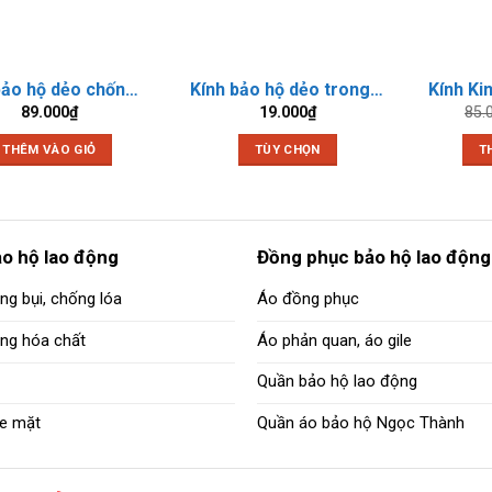
Kính bảo hộ dẻo chống hoá chất 3M 1621 AF
Kính bảo hộ dẻo trong BB 800
Kính Ki
89.000
₫
19.000
₫
85.
THÊM VÀO GIỎ
TÙY CHỌN
T
Sản
phẩm
này
có
ảo hộ lao động
Đồng phục bảo hộ lao động
nhiều
ng bụi, chống lóa
Áo đồng phục
biến
thể.
ống hóa chất
Áo phản quan, áo gile
Các
tùy
Quần bảo hộ lao động
chọn
e mặt
Quần áo bảo hộ Ngọc Thành
có
thể
được