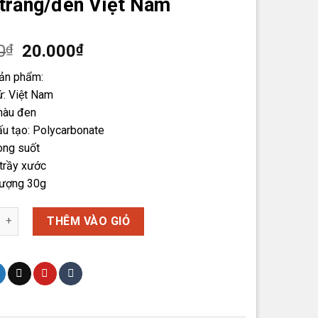
 trắng/đen Việt Nam
Giá
Giá
0
₫
20.000
₫
gốc
hiện
sản phẩm:
là:
tại
ứ: Việt Nam
30.000₫.
là:
màu đen
20.000₫.
ấu tạo: Polycarbonate
ong suốt
trầy xước
lượng 30g
ng/đen Việt Nam số lượng
THÊM VÀO GIỎ