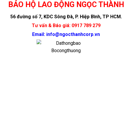
BẢO HỘ LAO ĐỘNG NGỌC THÀNH
chọn
trên
56 đường số 7, KDC Sông Đà, P. Hiệp Bình, TP HCM.
trang
sản
Tư vấn & Báo giá: 0917 789 279
phẩm
Email: info@ngocthanhcorp.vn