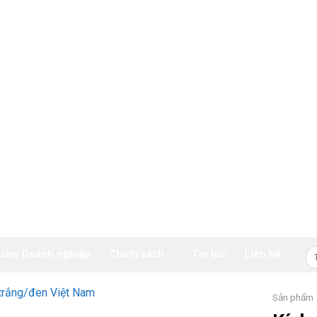
Tì
 cho Doanh nghiệp
Chính sách
Tin tức
Liên hệ
ki
Sản phẩm