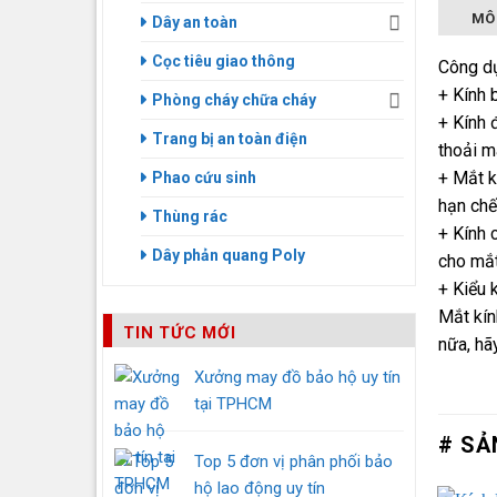
MÔ
Dây an toàn
Cọc tiêu giao thông
Công dụ
+ Kính 
Phòng cháy chữa cháy
+ Kính 
Trang bị an toàn điện
thoải m
+ Mắt k
Phao cứu sinh
hạn chế
Thùng rác
+ Kính 
Dây phản quang Poly
cho mắt
+ Kiểu k
Mắt kín
TIN TỨC MỚI
nữa, hã
Xưởng may đồ bảo hộ uy tín
tại TPHCM
# SẢ
Top 5 đơn vị phân phối bảo
hộ lao động uy tín