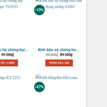
-10%
Kính bảo hộ chống bụi Safety Jogger TSAVO
Kính bảo vệ chống hoá chất chống đọng sương A2601
Giá
Giá
99.000
₫
99.000
₫
89.000
₫
gốc
hiện
là:
tại
TÙY CHỌN
THÊM VÀO GIỎ
99.000₫.
là:
89.000₫.
Sản
phẩm
này
có
-47%
nhiều
biến
thể.