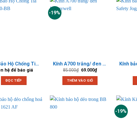
-19%
Kính Bảo Hộ Chống Tia UV P620-BB
Kính A700 trắng/ đen Honeywell
Giá
Giá
ên hệ để báo giá
85.000
₫
69.000
₫
gốc
hiện
là:
tại
ĐỌC TIẾP
THÊM VÀO GIỎ
85.000₫.
là:
69.000₫.
-19%