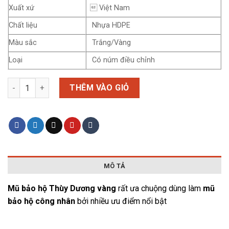
105.000₫.
là:
Xuất xứ
 Việt Nam
80.000₫.
Chất liệu
Nhựa HDPE
Màu sắc
Trắng/Vàng
Loại
Có núm điều chỉnh
Mũ Thùy Dương vàng có núm vặn số lượng
THÊM VÀO GIỎ
MÔ TẢ
Mũ bảo hộ Thùy Dương vàng
rất ưa chuộng dùng làm
mũ
bảo hộ công nhân
bởi nhiều ưu điểm nổi bật