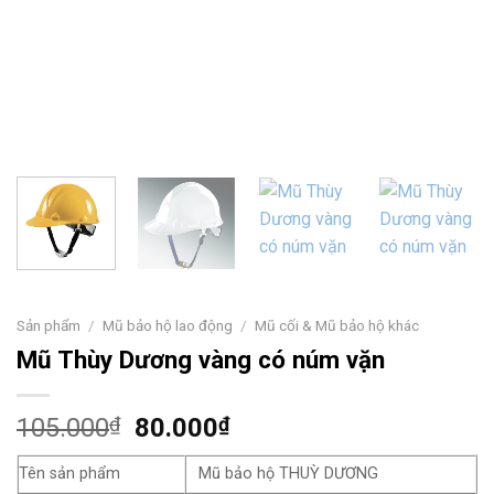
Sản phẩm
/
Mũ bảo hộ lao động
/
Mũ cối & Mũ bảo hộ khác
Mũ Thùy Dương vàng có núm vặn
Giá
Giá
105.000
₫
80.000
₫
gốc
hiện
Tên sản phẩm
là:
Mũ bảo hộ THUỲ DƯƠNG
tại