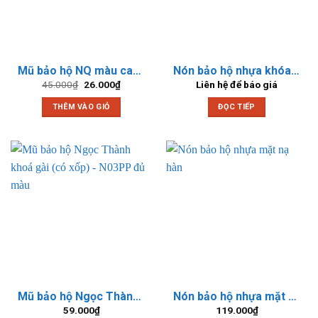
Mũ bảo hộ NQ màu cam – Loại quai đục
Nón bảo hộ nhựa khóa cài (trắng, vàng cam, xanh dương)
Giá
Giá
45.000
₫
26.000
₫
Liên hệ để báo giá
gốc
hiện
là:
tại
THÊM VÀO GIỎ
ĐỌC TIẾP
45.000₫.
là:
26.000₫.
Mũ bảo hộ Ngọc Thành khoá gài (có xốp) – N03PP đủ màu
Nón bảo hộ nhựa mặt nạ hàn
59.000
₫
119.000
₫