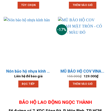
TÙY CHỌN
THÊM VÀO GIỎ
Sản
phẩm
này
có
-17%
nhiều
biến
thể.
Các
tùy
chọn
có
thể
Nón bảo hộ nhựa kính hàn
MŨ BẢO HỘ COV VINAH MẶT TRÒN – CÓ XỐP – MÀU ĐỎ
được
Giá
Giá
Liên hệ để báo giá
155.000
₫
129.000
₫
chọn
gốc
hiện
là:
tại
trên
ĐỌC TIẾP
THÊM VÀO GIỎ
155.000₫.
là:
129.000
trang
sản
phẩm
Mũ Thùy Dương vàng có núm vặn BAO HO NGOC THANH
BẢO HỘ LAO ĐỘNG NGỌC THÀNH
56 đường số 7, KDC Sông Đà, P. Hiệp Bình, TP HCM.