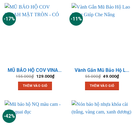
-17%
-11%
MŨ BẢO HỘ COV VINAH MẶT TRÒN – CÓ XỐP
Vành Gắn Mũ Bảo Hộ Lao Động Giúp Che Nắng
Giá
Giá
Giá
Giá
155.000
₫
129.000
₫
55.000
₫
49.000
₫
gốc
hiện
gốc
hiện
là:
tại
là:
tại
THÊM VÀO GIỎ
THÊM VÀO GIỎ
155.000₫.
là:
55.000₫.
là:
129.000₫.
49.000₫.
-42%