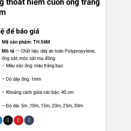
g thoát hiểm cuốn ống trắng
0m
hệ để báo giá
Mã sản phẩm: TH.56M
Mô tả :
– Chất liệu: dây an toàn Polypropylene,
ống sắt, móc sắt mạ đồng
– Màu sắc ống: màu trắng bạc
– Dộ dày ống: 1mm
– Khoảng cách giữa các bậc: 40 cm
– Độ dài: 5m ,10m, 15m, 20m, 25m, 30m