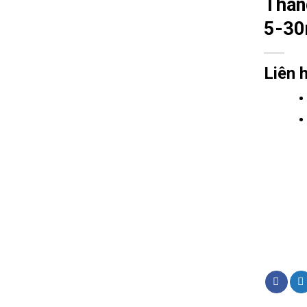
Than
5-3
Liên 