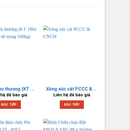
Cáng cứu thương (KT 186x 51×17 cm, tải trọng 160kg)
Xẻng xúc cát PCCC & CNCH
 hệ để báo giá
Liên hệ để báo giá
ĐỌC TIẾP
ĐỌC TIẾP