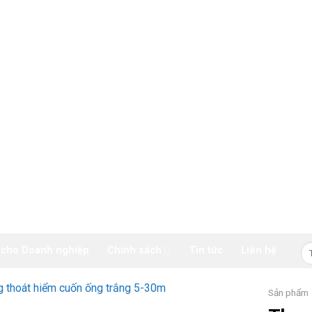
Tì
 cho Doanh nghiệp
Chính sách
Tin tức
Liên hệ
ki
Sản phẩm