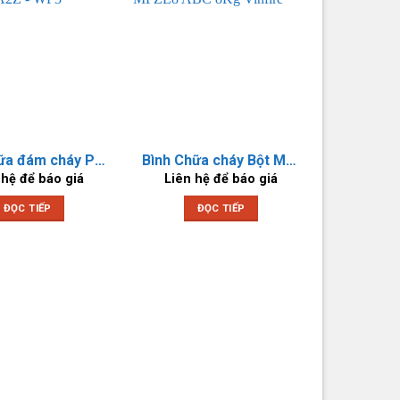
Bình chữa đám cháy Pin Lithium – A2Z – WF3
Bình Chữa cháy Bột MFZL8 ABC 8Kg Vinfire
 hệ để báo giá
Liên hệ để báo giá
ĐỌC TIẾP
ĐỌC TIẾP