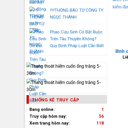
‼️‼️THÔNG BÁO TỪ CÔNG TY
NGỌC THÀNH
Phao Cứu Sinh Có Bắt Buộc
Trên Tàu Thuyền Không?
Quy Định Pháp Luật Cần Biết
Li
THỐNG KÊ TRUY CẬP
Đang online:
1
Truy cập hôm nay:
56
Xem trang hôm nay:
118