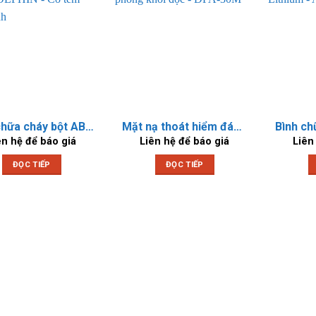
Bình chữa cháy bột ABC 4KG DOLPHIN – Có tem kiểm định
Mặt nạ thoát hiểm đám cháy phòng khói độc – DPA-30M
ên hệ để báo giá
Liên hệ để báo giá
Liên
ĐỌC TIẾP
ĐỌC TIẾP