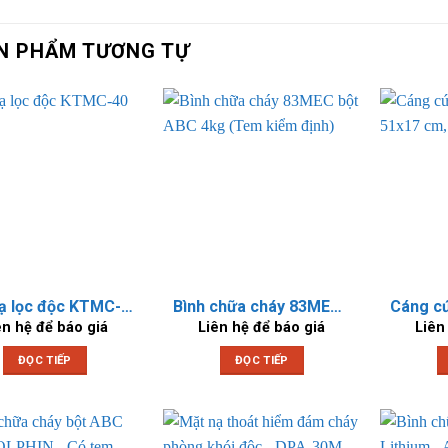
N PHẨM TƯƠNG TỰ
Mặt nạ lọc độc KTMC-40
Bình chữa cháy 83MEC bột ABC 4kg (Tem kiểm định)
ên hệ để báo giá
Liên hệ để báo giá
Liên
ĐỌC TIẾP
ĐỌC TIẾP