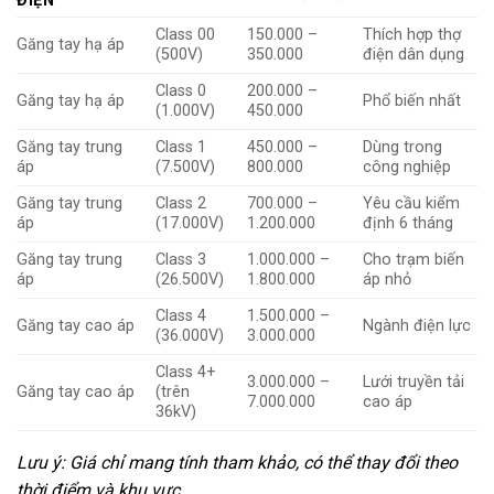
ĐIỆN
Class 00
150.000 –
Thích hợp thợ
Găng tay hạ áp
(500V)
350.000
điện dân dụng
Class 0
200.000 –
Găng tay hạ áp
Phổ biến nhất
(1.000V)
450.000
Găng tay trung
Class 1
450.000 –
Dùng trong
áp
(7.500V)
800.000
công nghiệp
Găng tay trung
Class 2
700.000 –
Yêu cầu kiểm
áp
(17.000V)
1.200.000
định 6 tháng
Găng tay trung
Class 3
1.000.000 –
Cho trạm biến
áp
(26.500V)
1.800.000
áp nhỏ
Class 4
1.500.000 –
Găng tay cao áp
Ngành điện lực
(36.000V)
3.000.000
Class 4+
3.000.000 –
Lưới truyền tải
Găng tay cao áp
(trên
7.000.000
cao áp
36kV)
Lưu ý: Giá chỉ mang tính tham khảo, có thể thay đổi theo
thời điểm và khu vực