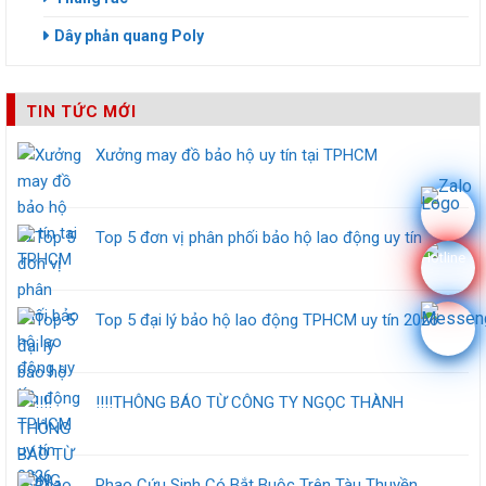
Dây phản quang Poly
TIN TỨC MỚI
Xưởng may đồ bảo hộ uy tín tại TPHCM
Top 5 đơn vị phân phối bảo hộ lao động uy tín
Top 5 đại lý bảo hộ lao động TPHCM uy tín 2026
‼️‼️THÔNG BÁO TỪ CÔNG TY NGỌC THÀNH
Phao Cứu Sinh Có Bắt Buộc Trên Tàu Thuyền