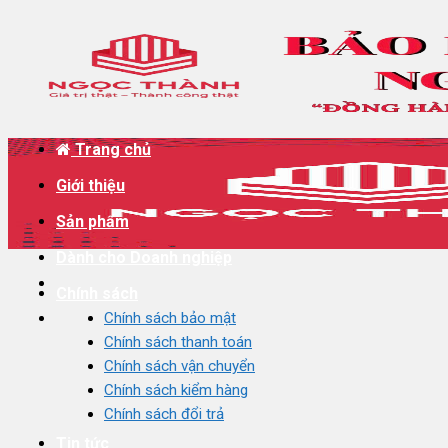
Skip
to
content
Trang chủ
Giới thiệu
Sản phẩm
Dành cho Doanh nghiệp
Chính sách
Chính sách bảo mật
Chính sách thanh toán
Chính sách vận chuyển
Chính sách kiểm hàng
Chính sách đổi trả
Tin tức