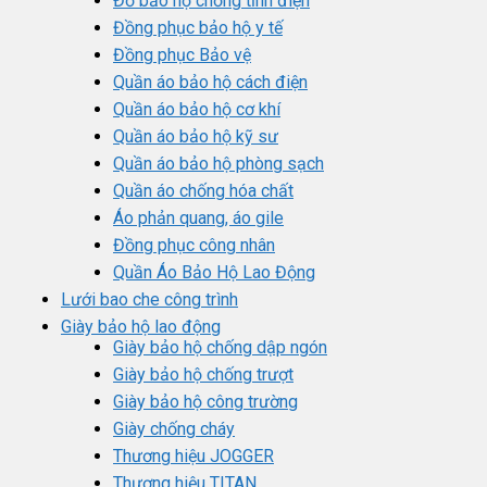
Đồ bảo hộ chống tĩnh điện
Đồng phục bảo hộ y tế
Đồng phục Bảo vệ
Quần áo bảo hộ cách điện
Quần áo bảo hộ cơ khí
Quần áo bảo hộ kỹ sư
Quần áo bảo hộ phòng sạch
Quần áo chống hóa chất
Áo phản quang, áo gile
Đồng phục công nhân
Quần Áo Bảo Hộ Lao Động
Lưới bao che công trình
Giày bảo hộ lao động
Giày bảo hộ chống dập ngón
Giày bảo hộ chống trượt
Giày bảo hộ công trường
Giày chống cháy
Thương hiệu JOGGER
Thương hiệu TITAN