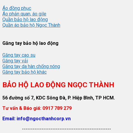
Áo đồng phục
Áo phản quan, áo gile
Quần bảo hộ lao động
Quần áo bảo hộ Ngọc Thành
Găng tay bảo hộ lao động
Găng tay cao su
Găng tay vải
Găng tay da hàn chống nóng
Găng tay bảo hộ khác
BẢO HỘ LAO ĐỘNG NGỌC THÀNH
56 đường số 7, KDC Sông Đà, P. Hiệp Bình, TP HCM.
Tư vấn & Báo giá: 0917 789 279
Email: info@ngocthanhcorp.vn
--------------------------------------------------