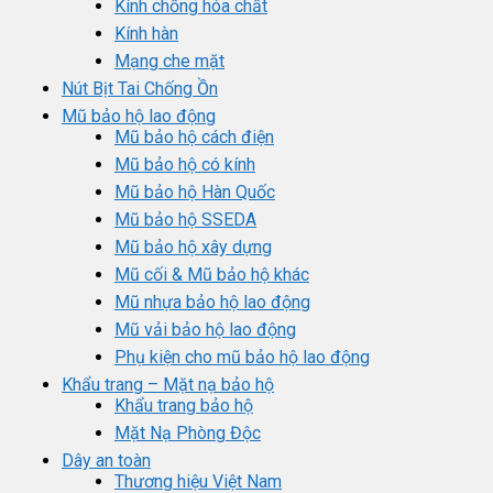
Kính chống hóa chất
Kính hàn
Mạng che mặt
Nút Bịt Tai Chống Ồn
Mũ bảo hộ lao động
Mũ bảo hộ cách điện
Mũ bảo hộ có kính
Mũ bảo hộ Hàn Quốc
Mũ bảo hộ SSEDA
Mũ bảo hộ xây dựng
Mũ cối & Mũ bảo hộ khác
Mũ nhựa bảo hộ lao động
Mũ vải bảo hộ lao động
Phụ kiện cho mũ bảo hộ lao động
Khẩu trang – Mặt nạ bảo hộ
Khẩu trang bảo hộ
Mặt Nạ Phòng Độc
Dây an toàn
Thương hiệu Việt Nam