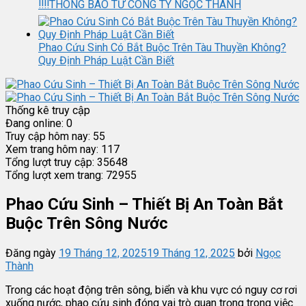
‼️‼️THÔNG BÁO TỪ CÔNG TY NGỌC THÀNH
Phao Cứu Sinh Có Bắt Buộc Trên Tàu Thuyền Không?
Quy Định Pháp Luật Cần Biết
Thống kê truy cập
Đang online:
0
Truy cập hôm nay:
55
Xem trang hôm nay:
117
Tổng lượt truy cập:
35648
Tổng lượt xem trang:
72955
Phao Cứu Sinh – Thiết Bị An Toàn Bắt
Buộc Trên Sông Nước
Đăng ngày
19 Tháng 12, 2025
19 Tháng 12, 2025
bởi
Ngọc
Thành
Trong các hoạt động trên sông, biển và khu vực có nguy cơ rơi
xuống nước, phao cứu sinh đóng vai trò quan trọng trong việc