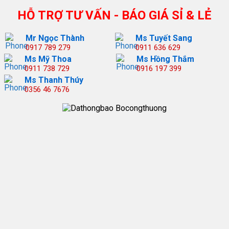
HỖ TRỢ TƯ VẤN - BÁO GIÁ SỈ & LẺ
Mr Ngọc Thành
Ms Tuyết Sang
0917 789 279
0911 636 629
Ms Mỹ Thoa
Ms Hồng Thắm
0911 738 729
0916 197 399
Ms Thanh Thúy
0356 46 7676