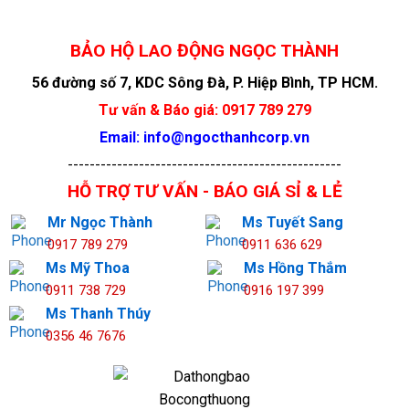
BẢO HỘ LAO ĐỘNG NGỌC THÀNH
56 đường số 7, KDC Sông Đà, P. Hiệp Bình, TP HCM.
Tư vấn & Báo giá: 0917 789 279
Email: info@ngocthanhcorp.vn
--------------------------------------------------
HỖ TRỢ TƯ VẤN - BÁO GIÁ SỈ & LẺ
Mr Ngọc Thành
Ms Tuyết Sang
0917 789 279
0911 636 629
Ms Mỹ Thoa
Ms Hồng Thắm
0911 738 729
0916 197 399
Ms Thanh Thúy
0356 46 7676