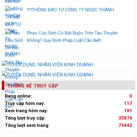
‼️‼️THÔNG BÁO TỪ CÔNG TY NGỌC THÀNH
Phao Cứu Sinh Có Bắt Buộc Trên Tàu Thuyền
Không? Quy Định Pháp Luật Cần Biết
THỐNG KÊ TRUY CẬP
Đang online:
0
Truy cập hôm nay:
117
Xem trang hôm nay:
191
Tổng lượt truy cập:
35874
Tổng lượt xem trang:
73442